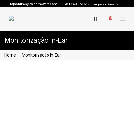
lojaonline@salaomozart.com
+351 253 273 547
Chamada para rede fixa nacional
0
Monitorização In-Ear
Home
Monitorização In-Ear