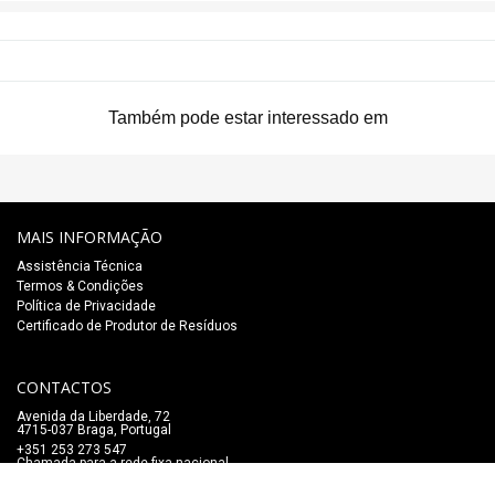
Também pode estar interessado em
MAIS INFORMAÇÃO
Assistência Técnica
Termos & Condições
Política de Privacidade
Certificado de Produtor de Resíduos
CONTACTOS
Avenida da Liberdade, 72
4715-037 Braga, Portugal
+351 253 273 547
Chamada para a rede fixa nacional
lojaonline@salaomozart.com