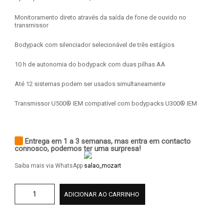
Monitoramento direto através da saída de fone de ouvido no
transmissor
Bodypack com silenciador selecionável de três estágios
10 h de autonomia do bodypack com duas pilhas AA
Até 12 sistemas podem ser usados ​​simultaneamente
Transmissor U500® IEM compatível com bodypacks U300® IEM
Entrega em 1 a 3 semanas, mas entra em contacto
connosco, podemos ter uma surpresa!
Saiba mais via WhatsApp
ADICIONAR AO CARRINHO