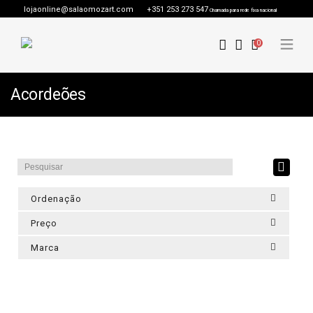
lojaonline@salaomozart.com
+351 253 273 547
Chamada para rede fixa nacional
0
Acordeões
Ordenação
Preço
Marca