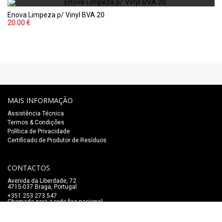
Enova Limpeza p/ Vinyl BVA 20
20.00 €
MAIS INFORMAÇÃO
Assistência Técnica
Termos & Condições
Política de Privacidade
Certificado de Produtor de Resíduos
CONTACTOS
Avenida da Liberdade, 72
4715-037 Braga, Portugal
+351 253 273 547
Chamada para a rede fixa nacional
lojaonline@salaomozart.com
SIGA-NOS