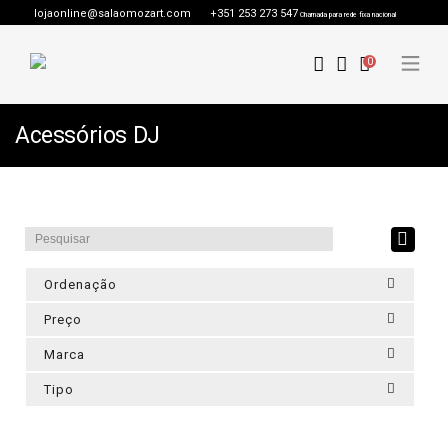
lojaonline@salaomozart.com
+351 253 273 547
Chamada para rede fixa nacional
0
Acessórios DJ
Ordenação
Preço
Marca
Tipo