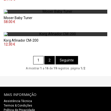
Mooer Baby Tuner
58.00 €
Korg Afinador CM-200
12.30 €
1
2
Seguinte
A mostrar
1
a
16
de
19
registos. página
1
/
2
MAIS INFORMAÇÃO
Assistência Técnica
Termos & Condições
Política de Privacidade