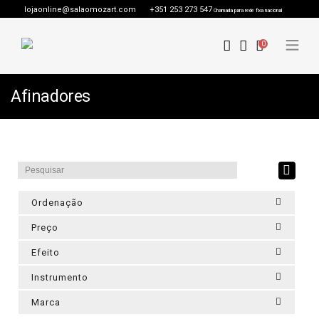
lojaonline@salaomozart.com
+351 253 273 547
Chamada para rede fixa nacional
0
Afinadores
Ordenação
Preço
Efeito
Instrumento
Marca