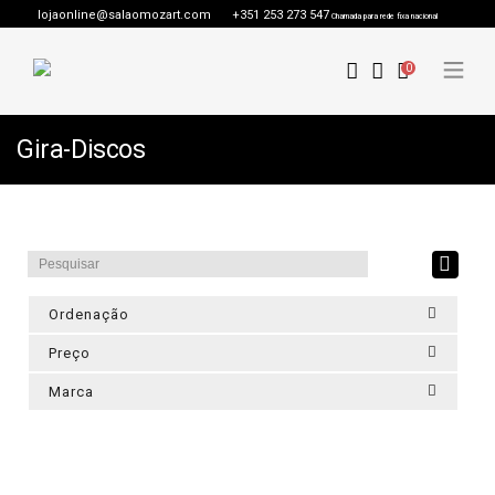
lojaonline@salaomozart.com
+351 253 273 547
Chamada para rede fixa nacional
0
Gira-Discos
Ordenação
Preço
Marca