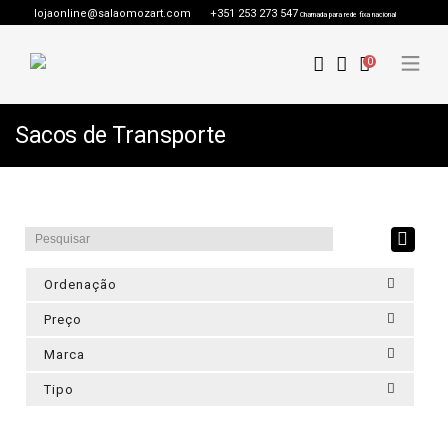
lojaonline@salaomozart.com
+351 253 273 547
Chamada para rede fixa nacional
0
Sacos de Transporte
Ordenação
Preço
Marca
Tipo