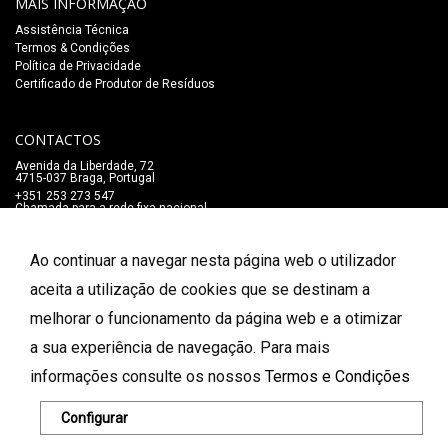
MAIS INFORMAÇÃO
Assistência Técnica
Termos & Condições
Política de Privacidade
Certificado de Produtor de Resíduos
CONTACTOS
Avenida da Liberdade, 72
4715-037 Braga, Portugal
+351 253 273 547
Chamada para a rede fixa nacional
lojaonline@salaomozart.com
SIGA-NOS
Ao continuar a navegar nesta página web o utilizador
_
aceita a utilização de cookies que se destinam a
melhorar o funcionamento da página web e a otimizar
FORMAS DE PAGAMENTO
a sua experiência de navegação. Para mais
informações consulte os nossos
Termos e Condições
© 2026 Salão Mozart. Todos os direitos reservados.
Configurar