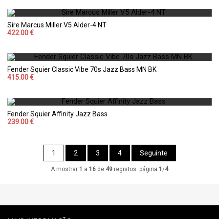
Sire Marcus Miller V5 Alder-4 NT
422.00 €
Fender Squier Classic Vibe 70s Jazz Bass MN BK
415.00 €
Fender Squier Affinity Jazz Bass
239.00 €
1
2
3
4
Seguinte
A mostrar
1
a
16
de
49
registos. página
1
/
4