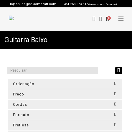
lojaonline@salaomozart.com
+351 253 273 547
Chamada para rede fixa nacional
0
Guitarra Baixo
Ordenação
Preço
Cordas
Formato
Fretless