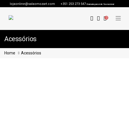
lojaonline@salaomozart.com
+351 253 273 547
Chamada para rede fixa nacional
0
Acessórios
Home
Acessórios