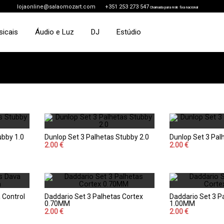
lojaonline@salaomozart.com
+351 253 273 547
Chamada para rede fixa nacional
sicais
Áudio e Luz
DJ
Estúdio
ubby 1.0
Dunlop Set 3 Palhetas Stubby 2.0
Dunlop Set 3 Pal
2.00 €
2.00 €
 Control
Daddario Set 3 Palhetas Cortex
Daddario Set 3 P
0.70MM
1.00MM
2.00 €
2.00 €