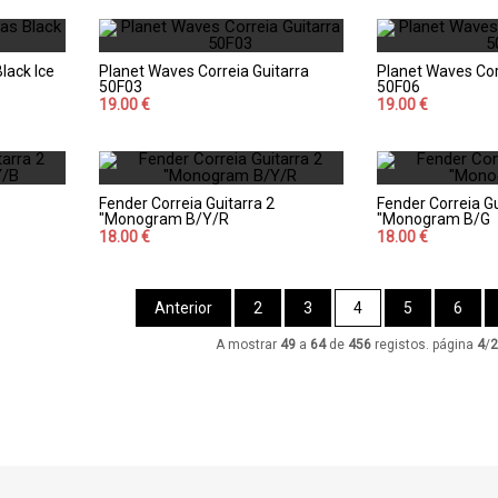
lack Ice
Planet Waves Correia Guitarra
Planet Waves Cor
50F03
50F06
19.00 €
19.00 €
Fender Correia Guitarra 2
Fender Correia Gu
"Monogram B/Y/R
"Monogram B/G
18.00 €
18.00 €
Anterior
2
3
4
5
6
A mostrar
49
a
64
de
456
registos. página
4
/
2