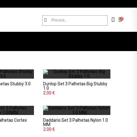
0
hetas Stubby 3.0
Dunlop Set 3 Palhetas Big Stubby
1.0
2.00 €
alhetas Cortex
Daddario Set 3 Palhetas Nylon 1.0
MM
2.00 €